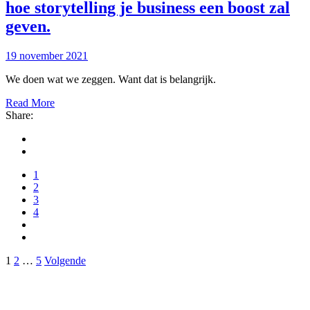
hoe storytelling je business een boost zal
geven
.
19 november 2021
We doen wat we zeggen. Want dat is belangrijk.
Read More
Share:
1
2
3
4
Berichtnavigatie
1
2
…
5
Volgende
hey
.